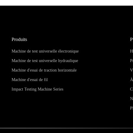
Produits
P
Machine de test universelle électronique
H
Machine de test universelle hydraulique
P
Machine d'essai de traction horizontale
V
Machine d'essai de fil
À
Impact Testing Machine Series
C
N
P