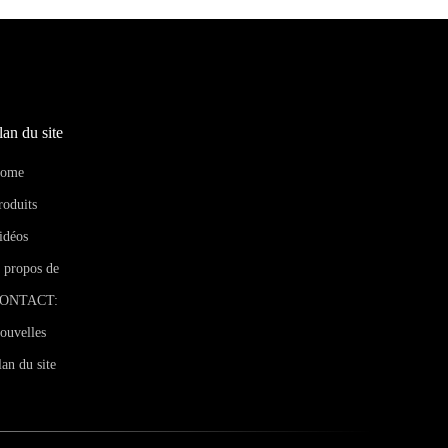
lan du site
ome
roduits
idéos
 propos de
ONTACT:
ouvelles
lan du site