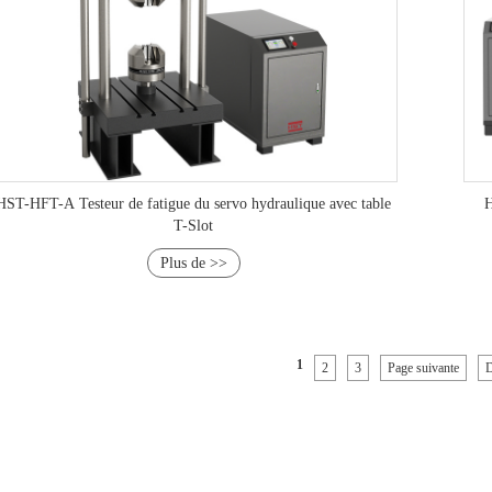
HST-HFT-A Testeur de fatigue du servo hydraulique avec table
H
T-Slot
Plus de >>
1
2
3
Page suivante
D